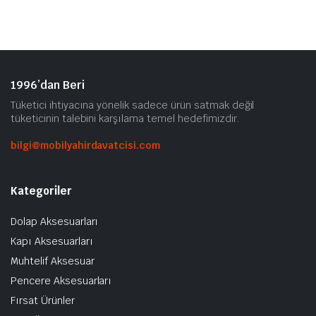
vary
var.
Seçe
ürü
sayf
1996’dan Beri
seçil
Tüketici ihtiyacına yönelik sadece ürün satmak değil
tüketicinin talebini karşılama temel hedefimizdir.
bilgi@mobilyahirdavatcisi.com
Kategoriler
Dolap Aksesuarları
Kapı Aksesuarları
Muhtelif Aksesuar
Pencere Aksesuarları
Fırsat Ürünler