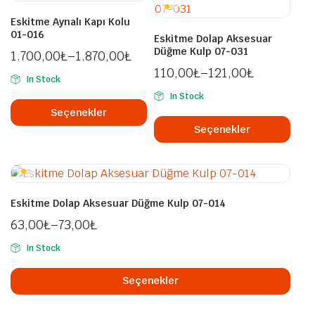
ürün
Seçe
Eskitme Aynalı Kapı Kolu
sayfasından
ürü
01-016
Eskitme Dolap Aksesuar
seçilebilir
sayf
Düğme Kulp 07-031
1.700,00
₺
–
1.870,00
₺
seçil
110,00
₺
–
121,00
₺
In Stock
Bu
In Stock
ürünün
Bu
Seçenekler
birden
ürü
Seçenekler
fazla
bird
varyasyonu
fazl
var.
vary
Seçenekler
var.
Eskitme Dolap Aksesuar Düğme Kulp 07-014
ürün
Seçe
63,00
₺
–
73,00
₺
sayfasından
ürü
seçilebilir
sayf
In Stock
Bu
seçil
ürü
Seçenekler
bird
fazl