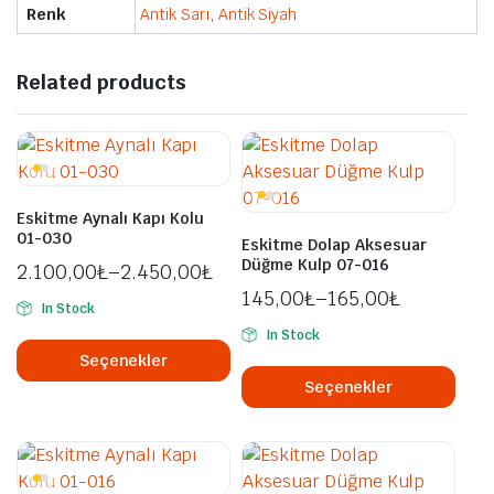
Renk
Antik Sarı
,
Antik Siyah
Related products
Eskitme Aynalı Kapı Kolu
01-030
Eskitme Dolap Aksesuar
Düğme Kulp 07-016
2.100,00
₺
–
2.450,00
₺
145,00
₺
–
165,00
₺
In Stock
Bu
In Stock
ürünün
Bu
Seçenekler
birden
ürü
Seçenekler
fazla
bird
varyasyonu
fazl
var.
vary
Seçenekler
var.