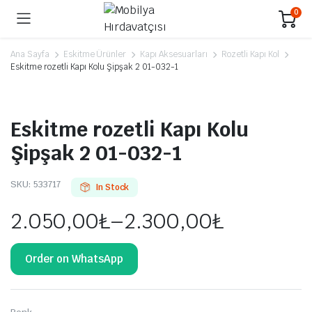
0
Ana Sayfa
Eskitme Ürünler
Kapı Aksesuarları
Rozetli Kapı Kol
Eskitme rozetli Kapı Kolu Şipşak 2 01-032-1
Eskitme rozetli Kapı Kolu
Şipşak 2 01-032-1
SKU:
533717
In Stock
2.050,00
₺
–
2.300,00
₺
Order on WhatsApp