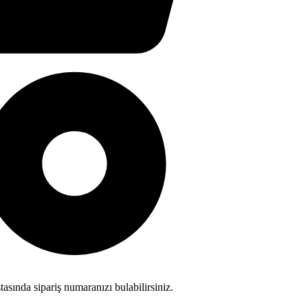
tasında sipariş numaranızı bulabilirsiniz.