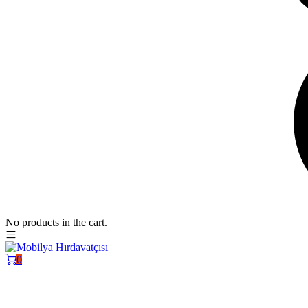
No products in the cart.
0