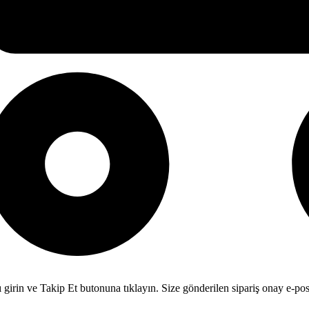
ı girin ve Takip Et butonuna tıklayın. Size gönderilen sipariş onay e-pos