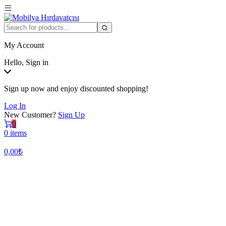
My Account
Hello, Sign in
Sign up now and enjoy discounted shopping!
Log In
New Customer?
Sign Up
0
0 items
0,00
₺