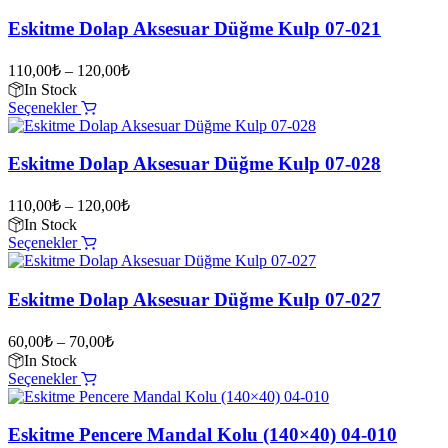
Eskitme Dolap Aksesuar Düğme Kulp 07-021
110,00
₺
–
120,00
₺
In Stock
Bu
Seçenekler
ürünün
birden
fazla
Eskitme Dolap Aksesuar Düğme Kulp 07-028
varyasyonu
var.
110,00
₺
–
120,00
₺
Seçenekler
In Stock
ürün
Bu
Seçenekler
sayfasından
ürünün
seçilebilir
birden
fazla
Eskitme Dolap Aksesuar Düğme Kulp 07-027
varyasyonu
var.
60,00
₺
–
70,00
₺
Seçenekler
In Stock
ürün
Bu
Seçenekler
sayfasından
ürünün
seçilebilir
birden
fazla
Eskitme Pencere Mandal Kolu (140×40) 04-010