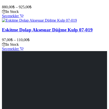
varyasyonu
var.
880,00
₺
–
925,00
₺
Seçenekler
In Stock
ürün
Bu
Seçenekler
sayfasından
ürünün
seçilebilir
birden
fazla
Eskitme Dolap Aksesuar Düğme Kulp 07-019
varyasyonu
var.
97,00
₺
–
110,00
₺
Seçenekler
In Stock
ürün
Bu
Seçenekler
sayfasından
ürünün
seçilebilir
birden
fazla
varyasyonu
var.
Seçenekler
ürün
sayfasından
seçilebilir