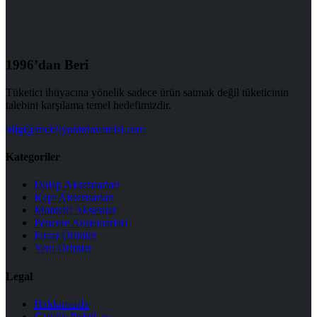
1996’dan Beri
Tüketici ihtiyacına yönelik sadece ürün satmak değil tüketicinin
talebini karşılama temel hedefimizdir.
bilgi@mobilyahirdavatcisi.com
Kategoriler
Dolap Aksesuarları
Kapı Aksesuarları
Muhtelif Aksesuar
Pencere Aksesuarları
Fırsat Ürünler
Yeni Ürünler
Legal
Hakkımızda
Gizlilik Politikası