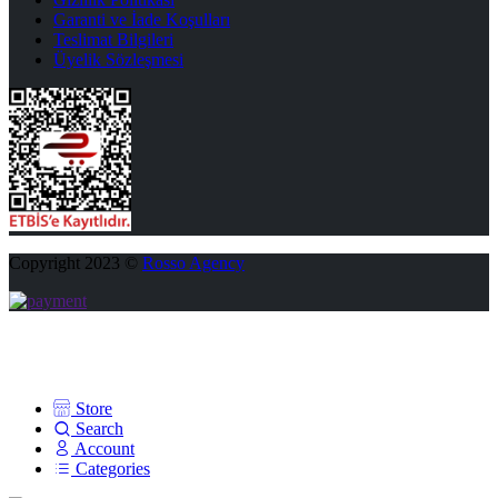
Garanti ve İade Koşulları
Teslimat Bilgileri
Üyelik Sözleşmesi
Copyright 2023 ©
Rosso Agency
Store
Search
Account
Categories