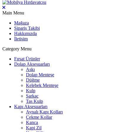
Main Menu
Mağaza
Sipariş Takibi
Hakkımızda
İletişim
Category Menu
Fırsat Ürünler
Dolap Aksesuarları
Askı
Dolap Menteşe
Düğme
Kelebek Menteşe
Kulp
Sarkaç
Tas Kulp
Kapı Aksesuarları
Aynalı Kapı Kolları
Çekme Kollar
Kanca
Kapi Zil