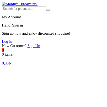
My Account
Hello, Sign in
Sign up now and enjoy discounted shopping!
Log In
New Customer?
Sign Up
0
0 items
0,00
₺