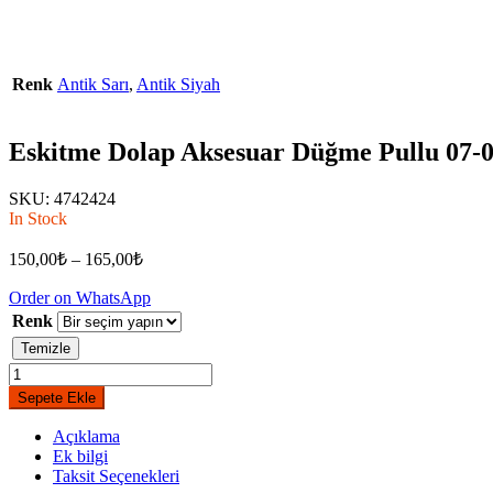
Renk
Antik Sarı
,
Antik Siyah
Eskitme Dolap Aksesuar Düğme Pullu 07-
SKU:
4742424
In Stock
150,00
₺
–
165,00
₺
Order on WhatsApp
Renk
Temizle
Eskitme
Dolap
Sepete Ekle
Aksesuar
Düğme
Açıklama
Pullu
Ek bilgi
07-
Taksit Seçenekleri
041