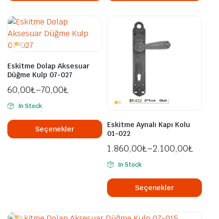
birden
bird
fazla
fazl
varyasyonu
vary
var.
var.
Seçenekler
Seçe
ürün
ürü
Eskitme Dolap Aksesuar
sayfasından
sayf
Düğme Kulp 07-027
seçilebilir
seçil
60,00
₺
–
70,00
₺
In Stock
Bu
Eskitme Aynalı Kapı Kolu
ürünün
Seçenekler
01-022
birden
1.860,00
₺
–
2.100,00
₺
fazla
varyasyonu
In Stock
var.
Bu
Seçenekler
ürü
Seçenekler
ürün
bird
sayfasından
fazl