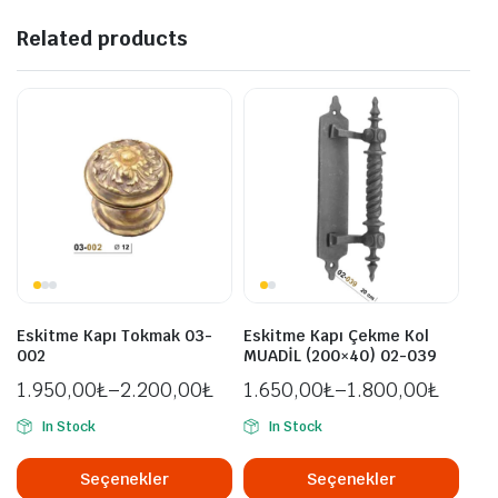
Related products
Eskitme Kapı Tokmak 03-
Eskitme Kapı Çekme Kol
002
MUADİL (200×40) 02-039
1.950,00
₺
–
2.200,00
₺
1.650,00
₺
–
1.800,00
₺
In Stock
In Stock
Bu
Bu
ürünün
ürü
Seçenekler
Seçenekler