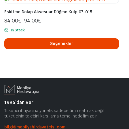
seçilebilir
vary
var.
Eskitme Dolap Aksesuar Düğme Kulp 07-015
Seçe
84,00
₺
–
94,00
₺
ürü
sayf
In Stock
Bu
seçil
ürü
Seçenekler
bird
fazl
vary
var.
Seçe
ürü
sayf
seçil
1996’dan Beri
Tüketici ihtiyacına yönelik sadece ürün satmak değil
tüketicinin talebini karşılama temel hedefimizdir.
bilgi@mobilyahirdavatcisi.com