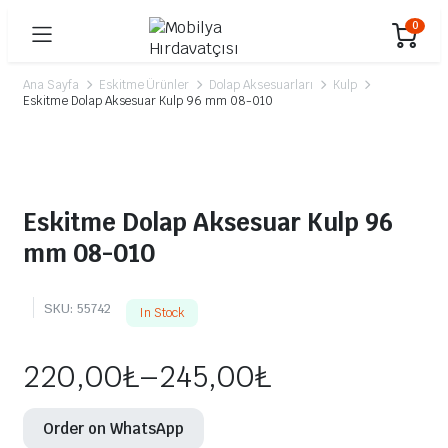
0
Ana Sayfa
Eskitme Ürünler
Dolap Aksesuarları
Kulp
Eskitme Dolap Aksesuar Kulp 96 mm 08-010
Eskitme Dolap Aksesuar Kulp 96
mm 08-010
SKU:
55742
In Stock
220,00
₺
–
245,00
₺
Order on WhatsApp