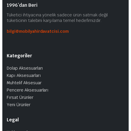
Seçenekler
1996’dan Beri
ürün
sayfasından
Tüketici ihtiyacına yönelik sadece ürün satmak değil
seçilebilir
tüketicinin talebini karşılama temel hedefimizdir.
bilgi@mobilyahirdavatcisi.com
Kategoriler
Dolap Aksesuarları
Kapı Aksesuarları
Muhtelif Aksesuar
Pencere Aksesuarları
Fırsat Ürünler
Yeni Ürünler
Legal