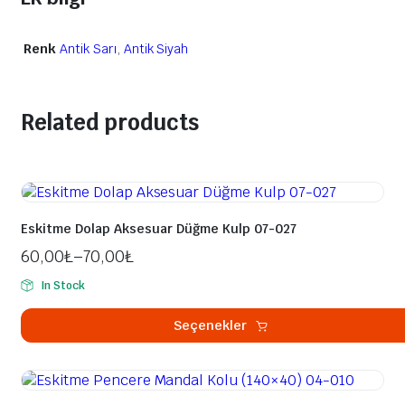
Renk
Antik Sarı
,
Antik Siyah
Related products
Eskitme Dolap Aksesuar Düğme Kulp 07-027
60,00
₺
–
70,00
₺
In Stock
Seçenekler
Bu
ürünün
birden