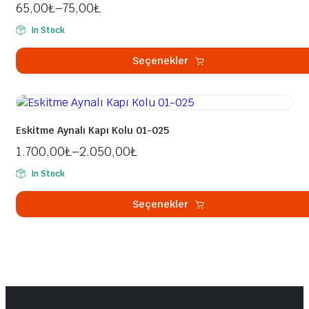
65,00
₺
–
75,00
₺
var.
Seçenekler
In Stock
ürün
sayfasından
Seçenekler
seçilebilir
Bu
ürünün
birden
fazla
Eskitme Aynalı Kapı Kolu 01-025
varyasyonu
1.700,00
₺
–
2.050,00
₺
var.
Seçenekler
In Stock
ürün
sayfasından
Seçenekler
seçilebilir
Bu
ürünün
birden
fazla
varyasyonu
var.