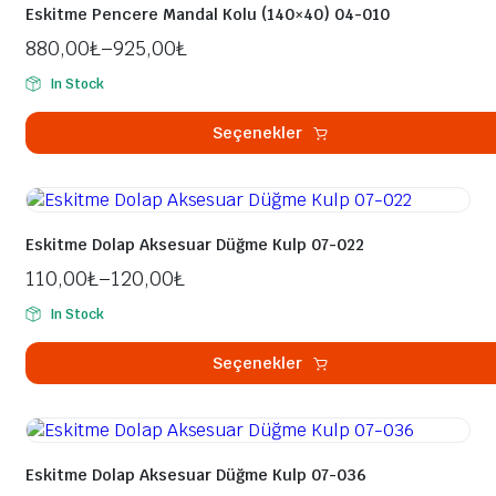
fazla
Eskitme Pencere Mandal Kolu (140×40) 04-010
varyasyonu
880,00
₺
–
925,00
₺
var.
Seçenekler
In Stock
ürün
sayfasından
Seçenekler
seçilebilir
Bu
ürünün
birden
fazla
Eskitme Dolap Aksesuar Düğme Kulp 07-022
varyasyonu
110,00
₺
–
120,00
₺
var.
Seçenekler
In Stock
ürün
sayfasından
Seçenekler
seçilebilir
Bu
ürünün
birden
fazla
Eskitme Dolap Aksesuar Düğme Kulp 07-036
varyasyonu