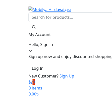
My Account
Hello, Sign in
Sign up now and enjoy discounted shopping
Log In
New Customer?
Sign Up
0
0 items
0,00
₺